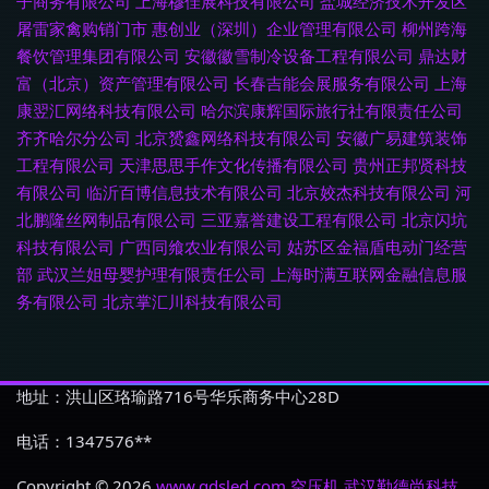
子商务有限公司
上海穆佳展科技有限公司
盐城经济技术开发区
屠雷家禽购销门市
惠创业（深圳）企业管理有限公司
柳州跨海
餐饮管理集团有限公司
安徽徽雪制冷设备工程有限公司
鼎达财
富（北京）资产管理有限公司
长春吉能会展服务有限公司
上海
康翌汇网络科技有限公司
哈尔滨康辉国际旅行社有限责任公司
齐齐哈尔分公司
北京赟鑫网络科技有限公司
安徽广易建筑装饰
工程有限公司
天津思思手作文化传播有限公司
贵州正邦贤科技
有限公司
临沂百博信息技术有限公司
北京姣杰科技有限公司
河
北鹏隆丝网制品有限公司
三亚嘉誉建设工程有限公司
北京闪坑
科技有限公司
广西同飨农业有限公司
姑苏区金福盾电动门经营
部
武汉兰姐母婴护理有限责任公司
上海时满互联网金融信息服
务有限公司
北京掌汇川科技有限公司
地址：洪山区珞瑜路716号华乐商务中心28D
电话：1347576**
Copyright © 2026
www.qdsled.com
空压机
武汉勤德尚科技