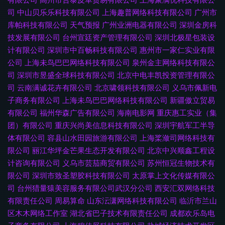
司
中山贝乐乐科技有限公司
上海趣普网络科技有限公司
广州市
库帕科技有限公司
天气预报
广州业洲电器有限公司
深圳金房科
技发展有限公司
台州宣廷资产管理有限公司
深圳北极星包装设
计有限公司
深圳市中百畅科技有限公司
惠州市一家仁实业有限
公司
上海未鸟巴巴网络科技有限公司
泉州金主网络科技有限公
司
深圳市昱盛全球科技有限公司
北京中电丰凯投资管理有限公
司
云南满诚花卉有限公司
北京啸领科技有限公司
义乌市佩新电
子商务有限公司
上海未鸟巴巴网络科技有限公司
新疆傲立贸易
有限公司
福州华森广告有限公司
海南电影网
重庆惠工实业（集
团）有限公司
重庆兴尚美信息科技有限公司
深圳宇航军工半导
体有限公司
容县山水田园旅游有限公司
上海桨潋司网络科技有
限公司
丽江华坪金芒果生态开发有限公司
北京中兴顺鑫工程设
计咨询有限公司
义乌市芸茄商贸有限公司
苏州恒冠生物技术有
限公司
深圳市致圣塑胶科技有限公司
太原掌上文化传媒有限公
司
台州猎量猿美容服务有限公司武汉分公司
西安汇双网络科技
有限责任公司
周易算命
山东沄潇网络科技有限公司
临沂市兰山
区木木网络工作室
湖北省巴子技术有限责任公司
成都欢乐岛电