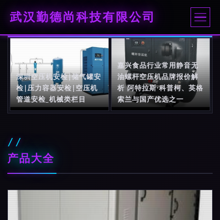
武汉勤德尚科技有限公司
嘉兴食品行业常用静音无
深圳空压机安检|储气罐安
油螺杆空压机品牌报价解
检|压力容器安检|空压机
析 阿特拉斯·科普柯、英格
管道安检_机械类栏目
索兰与国产优选之一
产品大全